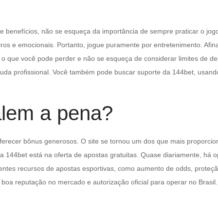
 benefícios, não se esqueça da importância de sempre praticar o jog
os e emocionais. Portanto, jogue puramente por entretenimento. Afina
o que você pode perder e não se esqueça de considerar limites de dep
ajuda profissional. Você também pode buscar suporte da 144bet, usan
alem a pena?
erecer bônus generosos. O site se tornou um dos que mais proporcion
 144bet está na oferta de apostas gratuitas. Quase diariamente, há o
entes recursos de apostas esportivas, como aumento de odds, proteçã
 boa reputação no mercado e autorização oficial para operar no Brasi