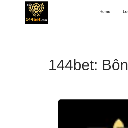
Skip
Home
Lo
to
Cadastre-se na 144bet e aproveite um bôn
content
Plataforma segura, pagamentos rápidos e
144bet: Bô