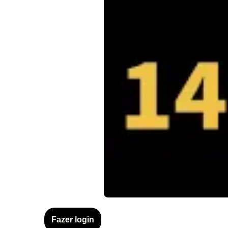
Fazer login