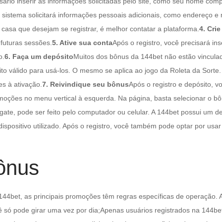
essário inserir as informações solicitadas pelo site, como seu nome co
 sistema solicitará informações pessoais adicionais, como endereço 
casa que desejam se registrar, é melhor contatar a plataforma.
4. Cri
futuras sessões.
5. Ative sua conta
Após o registro, você precisará ins
o.
6. Faça um depósito
Muitos dos bônus da 144bet não estão vincula
o válido para usá-los. O mesmo se aplica ao jogo da Roleta da Sorte. P
es à ativação.
7. Reivindique seu bônus
Após o registro e depósito,
moções no menu vertical à esquerda. Na página, basta selecionar o bô
sgate, pode ser feito pelo computador ou celular. A 144bet possui um d
ositivo utilizado. Após o registro, você também pode optar por usar o 
ônus
144bet, as principais promoções têm regras específicas de operação. 
ê só pode girar uma vez por dia;Apenas usuários registrados na 144b