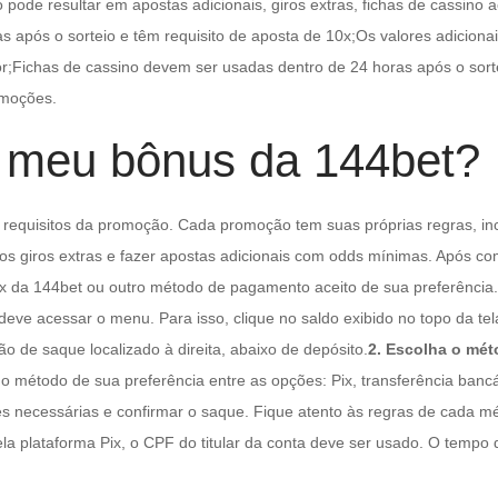
iro pode resultar em apostas adicionais, giros extras, fichas de cassin
 após o sorteio e têm requisito de aposta de 10x;Os valores adiciona
r;Fichas de cassino devem ser usadas dentro de 24 horas após o sortei
omoções.
r meu bônus da 144bet?
 requisitos da promoção. Cada promoção tem suas próprias regras, inc
dos giros extras e fazer apostas adicionais com odds mínimas. Após c
x da 144bet ou outro método de pagamento aceito de sua preferência. 
ê deve acessar o menu. Para isso, clique no saldo exibido no topo da t
ão de saque localizado à direita, abaixo de depósito.
2. Escolha o mé
método de sua preferência entre as opções: Pix, transferência bancária
es necessárias e confirmar o saque. Fique atento às regras de cada 
pela plataforma Pix, o CPF do titular da conta deve ser usado. O tempo