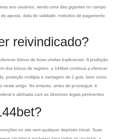
ativas aos usuários, sendo uma das gigantes no campo
s de aposta, data de validade, métodos de pagamento
!
r reivindicado?
ferecer bônus de boas-vindas tradicionais. A proibição
ém dos bônus de registro, a 144bet continua a oferecer
ds, proteção múltipla e vantagem de 2 gols, bem como
neste artigo. No entanto, antes de prosseguir, é
eral e alinhada com as diretrizes legais pertinentes.
144bet?
omoções no site sem qualquer depósito inicial. Suas
erece um bônus exclusivo para todos os usuários: a