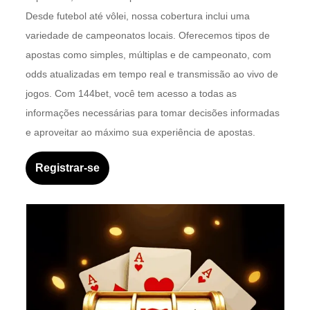
Desde futebol até vôlei, nossa cobertura inclui uma
variedade de campeonatos locais. Oferecemos tipos de
apostas como simples, múltiplas e de campeonato, com
odds atualizadas em tempo real e transmissão ao vivo de
jogos. Com 144bet, você tem acesso a todas as
informações necessárias para tomar decisões informadas
e aproveitar ao máximo sua experiência de apostas.
Registrar-se