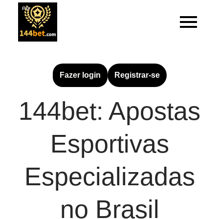
Skip
to
Cadastre-se na 144bet e aproveite um bônus de
content
100% no primeiro depósito, até R$8.100. Jogue
mais de 4.000 jogos, incluindo slots populares,
jogos de mesa e apostas esportivas. Plataforma
segura, pagamentos rápidos e suporte 24/7.
Fazer login
Registrar-se
144bet: Apostas
Esportivas
Especializadas
no Brasil