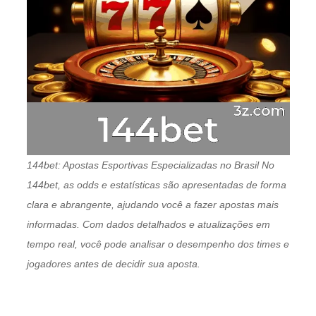
144bet: Apostas Esportivas Especializadas no Brasil No
144bet, as odds e estatísticas são apresentadas de forma
clara e abrangente, ajudando você a fazer apostas mais
informadas. Com dados detalhados e atualizações em
tempo real, você pode analisar o desempenho dos times e
jogadores antes de decidir sua aposta.