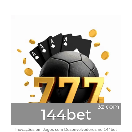
Inovações em Jogos com Desenvolvedores no 144bet