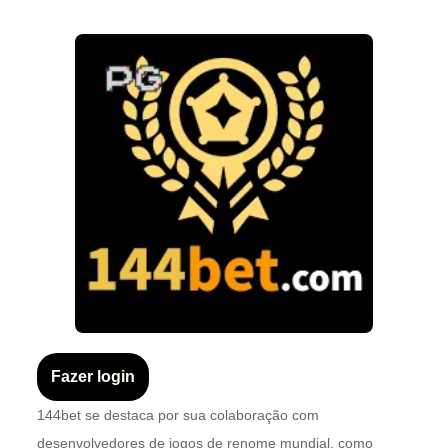
Fazer login
144bet se destaca por sua colaboração com
desenvolvedores de jogos de renome mundial, como