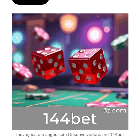
Inovações em Jogos com Desenvolvedores no 144bet