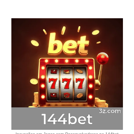
Inovações em Jogos com Desenvolvedores no 144bet